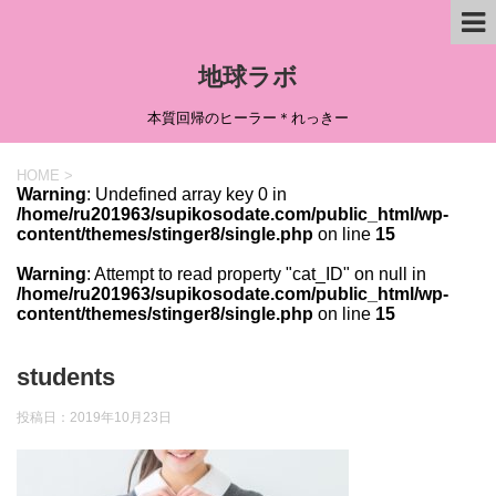
地球ラボ
本質回帰のヒーラー＊れっきー
HOME
>
Warning
: Undefined array key 0 in
/home/ru201963/supikosodate.com/public_html/wp-
content/themes/stinger8/single.php
on line
15
Warning
: Attempt to read property "cat_ID" on null in
/home/ru201963/supikosodate.com/public_html/wp-
content/themes/stinger8/single.php
on line
15
students
投稿日：
2019年10月23日