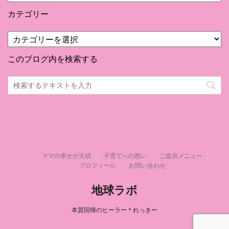
別
カテゴリー
カ
テ
ゴ
このブログ内を検索する
リ
ー
ママの幸せが大切
子育てへの想い
ご提供メニュー
プロフィール
お問い合わせ
地球ラボ
本質回帰のヒーラー＊れっきー