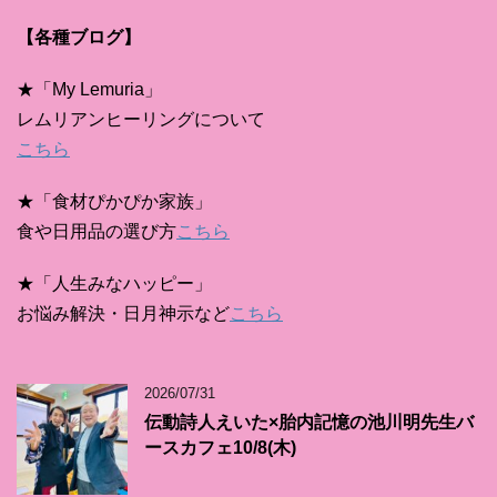
【各種ブログ】
★「My Lemuria」
レムリアンヒーリングについて
こちら
★「食材ぴかぴか家族」
食や日用品の選び方
こちら
★「人生みなハッピー」
お悩み解決・日月神示など
こちら
2026/07/31
伝動詩人えいた×胎内記憶の池川明先生バ
ースカフェ10/8(木)