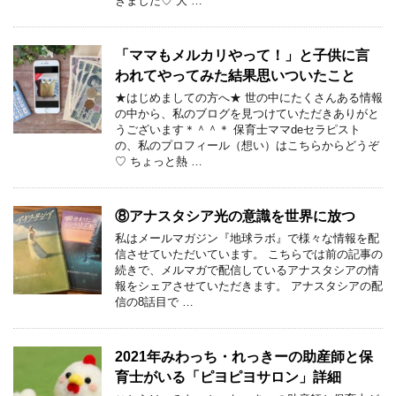
きました♡ 大 …
「ママもメルカリやって！」と子供に言
われてやってみた結果思いついたこと
★はじめましての方へ★ 世の中にたくさんある情報
の中から、私のブログを見つけていただきありがと
うございます＊＾＾＊ 保育士ママdeセラピスト
の、私のプロフィール（想い）はこちらからどうぞ
♡ ちょっと熱 …
⑧アナスタシア光の意識を世界に放つ
私はメールマガジン『地球ラボ』で様々な情報を配
信させていただいています。 こちらでは前の記事の
続きで、メルマガで配信しているアナスタシアの情
報をシェアさせていただきます。 アナスタシアの配
信の8話目で …
2021年みわっち・れっきーの助産師と保
育士がいる「ピヨピヨサロン」詳細