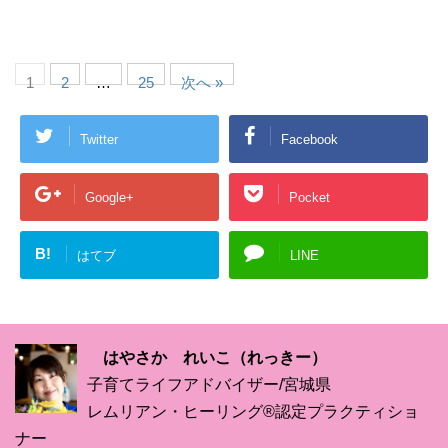
1
2
…
25
次へ »
Twitter
Facebook
Google+
Pocket
B!
はてブ
LINE
はやさか れいこ（れっきー）
子育てライフアドバイザー/宮城県
レムリアン・ヒーリング®認定プラクティショ
ナー