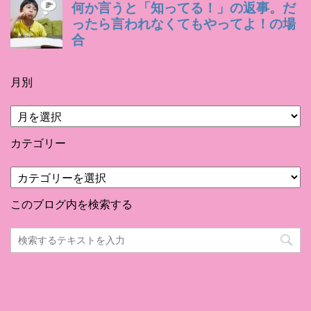
月別
月
別
カテゴリー
カ
テ
ゴ
このブログ内を検索する
リ
ー