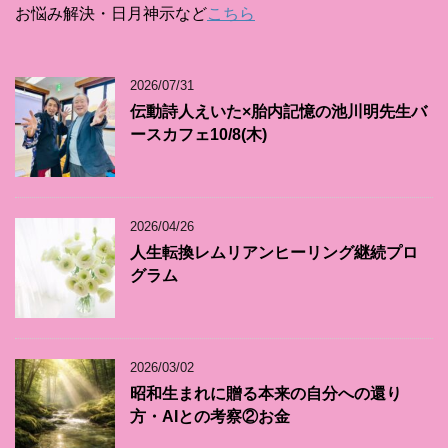
お悩み解決・日月神示など
こちら
2026/07/31
伝動詩人えいた×胎内記憶の池川明先生バ
ースカフェ10/8(木)
2026/04/26
人生転換レムリアンヒーリング継続プロ
グラム
2026/03/02
昭和生まれに贈る本来の自分への還り
方・AIとの考察②お金