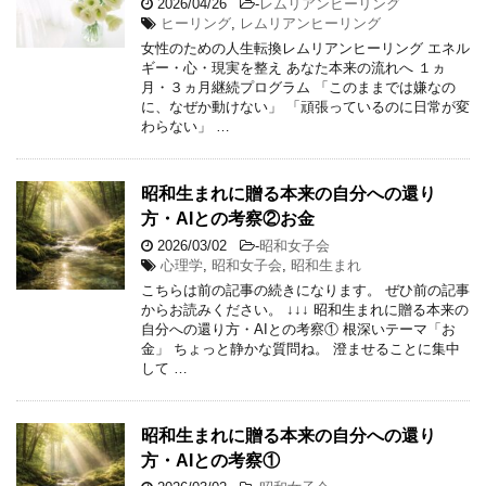
2026/04/26
-
レムリアンヒーリング
ヒーリング
,
レムリアンヒーリング
女性のための人生転換レムリアンヒーリング エネル
ギー・心・現実を整え あなた本来の流れへ １ヵ
月・３ヵ月継続プログラム 「このままでは嫌なの
に、なぜか動けない」 「頑張っているのに日常が変
わらない」 …
昭和生まれに贈る本来の自分への還り
方・AIとの考察②お金
2026/03/02
-
昭和女子会
心理学
,
昭和女子会
,
昭和生まれ
こちらは前の記事の続きになります。 ぜひ前の記事
からお読みください。 ↓↓↓ 昭和生まれに贈る本来の
自分への還り方・AIとの考察① 根深いテーマ「お
金」 ちょっと静かな質問ね。 澄ませることに集中
して …
昭和生まれに贈る本来の自分への還り
方・AIとの考察①