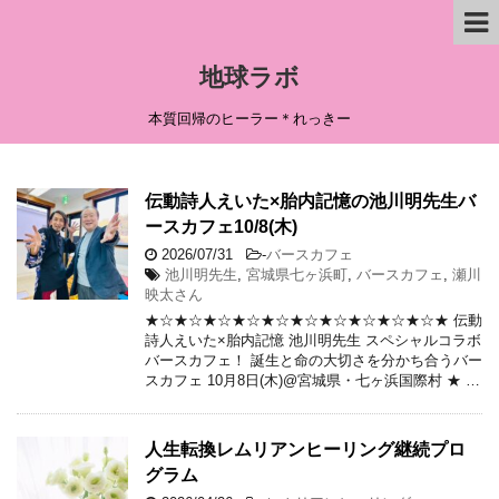
地球ラボ
本質回帰のヒーラー＊れっきー
伝動詩人えいた×胎内記憶の池川明先生バ
ースカフェ10/8(木)
2026/07/31
-
バースカフェ
池川明先生
,
宮城県七ヶ浜町
,
バースカフェ
,
瀬川
映太さん
★☆★☆★☆★☆★☆★☆★☆★☆★☆★☆★ 伝動
詩人えいた×胎内記憶 池川明先生 スペシャルコラボ
バースカフェ！ 誕生と命の大切さを分かち合うバー
スカフェ 10月8日(木)@宮城県・七ヶ浜国際村 ★ …
人生転換レムリアンヒーリング継続プロ
グラム