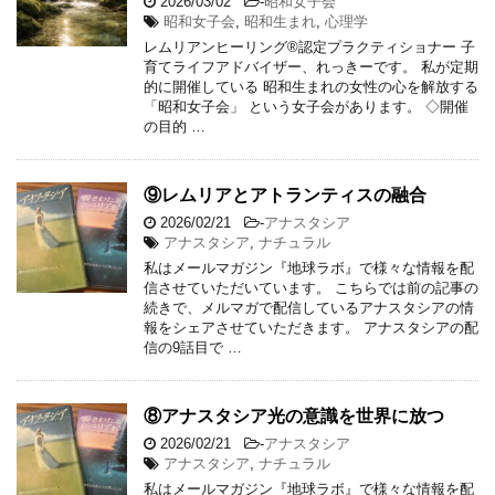
2026/03/02
-
昭和女子会
昭和女子会
,
昭和生まれ
,
心理学
レムリアンヒーリング®認定プラクティショナー 子
育てライフアドバイザー、れっきーです。 私が定期
的に開催している 昭和生まれの女性の心を解放する
「昭和女子会」 という女子会があります。 ◇開催
の目的 …
⑨レムリアとアトランティスの融合
2026/02/21
-
アナスタシア
アナスタシア
,
ナチュラル
私はメールマガジン『地球ラボ』で様々な情報を配
信させていただいています。 こちらでは前の記事の
続きで、メルマガで配信しているアナスタシアの情
報をシェアさせていただきます。 アナスタシアの配
信の9話目で …
⑧アナスタシア光の意識を世界に放つ
2026/02/21
-
アナスタシア
アナスタシア
,
ナチュラル
私はメールマガジン『地球ラボ』で様々な情報を配