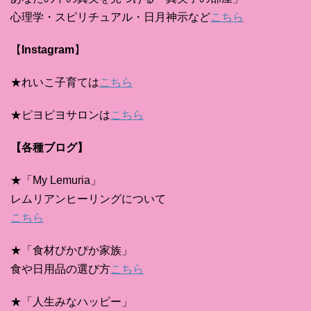
心理学・スピリチュアル・日月神示など
こちら
【
Instagram
】
★れいこ子育ては
こちら
★ピヨピヨサロンは
こちら
【各種ブログ】
★「My Lemuria」
レムリアンヒーリングについて
こちら
★「食材ぴかぴか家族」
食や日用品の選び方
こちら
★「人生みなハッピー」