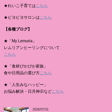
★れいこ子育ては
こちら
★ピヨピヨサロンは
こちら
【各種ブログ】
★「My Lemuria」
レムリアンヒーリングについて
こちら
★「食材ぴかぴか家族」
食や日用品の選び方
こちら
★「人生みなハッピー」
お悩み解決・日月神示など
こちら
2026/07/31