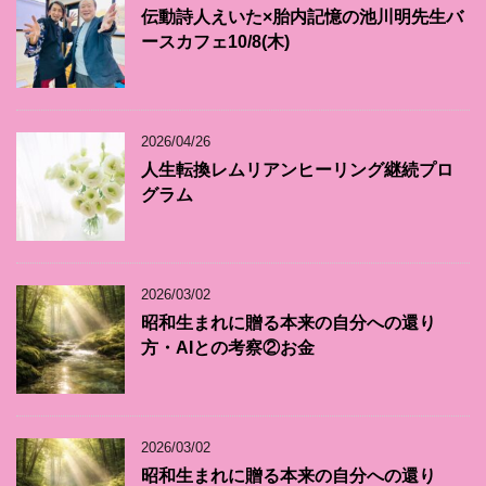
伝動詩人えいた×胎内記憶の池川明先生バ
ースカフェ10/8(木)
2026/04/26
人生転換レムリアンヒーリング継続プロ
グラム
2026/03/02
昭和生まれに贈る本来の自分への還り
方・AIとの考察②お金
2026/03/02
昭和生まれに贈る本来の自分への還り