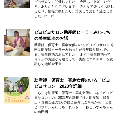
ピヨサロン」開催しました！ 今回もご参加いただ
き、ありがとうございます！ みんなで楽しくお話し
したり、情報交換したり、爆笑して楽しく過ごしま
した♪ ピヨピ …
ピヨピヨサロン助産師ヒーラーみわっち
の美生氣功のお話
助産師・保育士・喜劇女優のいるピヨピヨサロン 今
回は助産師ヒーラーみわっちが長年取り組んでい
る、美生氣功のお話でした！ まず「美生氣功って
何？」のお話から始まって、実際にエネルギーを意
識して地球や宇宙 …
助産師・保育士・喜劇女優のいる「ピヨ
ピヨサロン」2023年詳細
こちらは助産師・保育士・喜劇女優のいる「ピヨピ
ヨサロン」の、2023年の詳細です♪ 助産師・保育
士・喜劇女優の3人の自己紹介はこちらから ↓ ピヨ
ピヨサロンみわっち・れっきー・ねこいずみちゃん
の自己紹 …