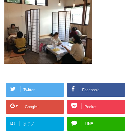
Twitter
Facebook
Google+
Pocket
B!
はてブ
LINE