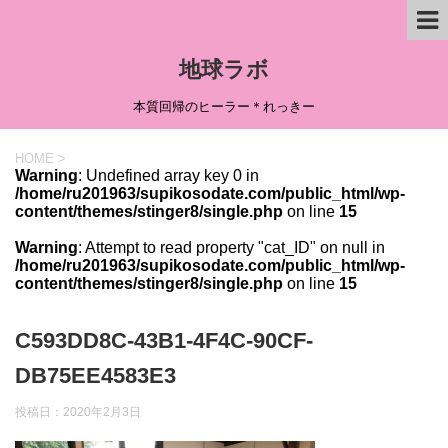
地球ラボ
本質回帰のヒーラー＊れっきー
HOME
>
Warning
: Undefined array key 0 in
/home/ru201963/supikosodate.com/public_html/wp-
content/themes/stinger8/single.php
on line
15
Warning
: Attempt to read property "cat_ID" on null in
/home/ru201963/supikosodate.com/public_html/wp-
content/themes/stinger8/single.php
on line
15
C593DD8C-43B1-4F4C-90CF-
DB75EE4583E3
投稿日：
2020年2月3日