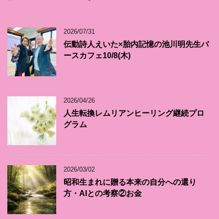
2026/07/31
伝動詩人えいた×胎内記憶の池川明先生バ
ースカフェ10/8(木)
2026/04/26
人生転換レムリアンヒーリング継続プロ
グラム
2026/03/02
昭和生まれに贈る本来の自分への還り
方・AIとの考察②お金