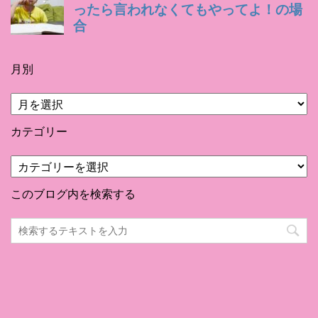
月別
月
別
カテゴリー
カ
テ
ゴ
このブログ内を検索する
リ
ー