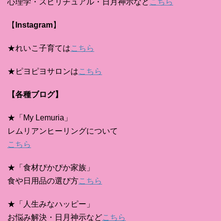
心理学・スピリチュアル・日月神示など
こちら
【
Instagram
】
★れいこ子育ては
こちら
★ピヨピヨサロンは
こちら
【各種ブログ】
★「My Lemuria」
レムリアンヒーリングについて
こちら
★「食材ぴかぴか家族」
食や日用品の選び方
こちら
★「人生みなハッピー」
お悩み解決・日月神示など
こちら