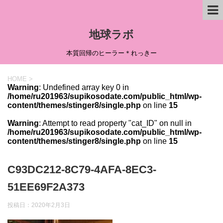
地球ラボ
本質回帰のヒーラー＊れっきー
HOME
>
Warning
: Undefined array key 0 in
/home/ru201963/supikosodate.com/public_html/wp-
content/themes/stinger8/single.php
on line
15
Warning
: Attempt to read property "cat_ID" on null in
/home/ru201963/supikosodate.com/public_html/wp-
content/themes/stinger8/single.php
on line
15
C93DC212-8C79-4AFA-8EC3-
51EE69F2A373
投稿日：
2020年2月3日