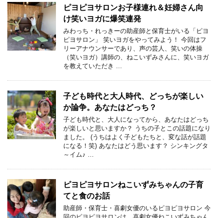
ピヨピヨサロンお子様連れ＆妊婦さん向
け笑いヨガに爆笑連発
みわっち・れっきーの助産師と保育士がいる「ピヨ
ピヨサロン」 笑いヨガをやってみよう！ 今回はフ
リーアナウンサーであり、声の芸人、笑いの体操
（笑いヨガ）講師の、ねこいずみさんに、笑いヨガ
を教えていただき …
子ども時代と大人時代、どっちが楽しい
か論争。あなたはどっち？
子ども時代と、大人になってから、あなたはどっち
が楽しいと思いますか？ うちの子とこの話題になり
ました。 (うちはよく子どもたちと、変な話が話題
になる！笑) あなたはどう思います？ シンキングタ
～イム♪ …
ピヨピヨサロンねこいずみちゃんの子育
てと食のお話
助産師・保育士・喜劇女優のいるピヨピヨサロン 今
回のピヨピヨサロンは、喜劇女優ねこいずみちゃん