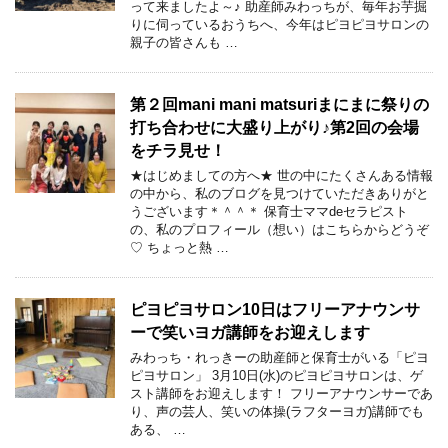
って来ましたよ～♪ 助産師みわっちが、毎年お芋掘
りに伺っているおうちへ、今年はピヨピヨサロンの
親子の皆さんも …
第２回mani mani matsuriまにまに祭りの
打ち合わせに大盛り上がり♪第2回の会場
をチラ見せ！
★はじめましての方へ★ 世の中にたくさんある情報
の中から、私のブログを見つけていただきありがと
うございます＊＾＾＊ 保育士ママdeセラピスト
の、私のプロフィール（想い）はこちらからどうぞ
♡ ちょっと熱 …
ピヨピヨサロン10日はフリーアナウンサ
ーで笑いヨガ講師をお迎えします
みわっち・れっきーの助産師と保育士がいる「ピヨ
ピヨサロン」 3月10日(水)のピヨピヨサロンは、ゲ
スト講師をお迎えします！ フリーアナウンサーであ
り、声の芸人、笑いの体操(ラフターヨガ)講師でも
ある、 …