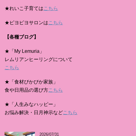
★れいこ子育ては
こちら
★ピヨピヨサロンは
こちら
【各種ブログ】
★「My Lemuria」
レムリアンヒーリングについて
こちら
★「食材ぴかぴか家族」
食や日用品の選び方
こちら
★「人生みなハッピー」
お悩み解決・日月神示など
こちら
2026/07/31