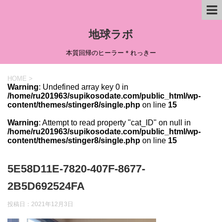
地球ラボ
本質回帰のヒーラー＊れっきー
HOME
>
Warning
: Undefined array key 0 in
/home/ru201963/supikosodate.com/public_html/wp-
content/themes/stinger8/single.php
on line
15
Warning
: Attempt to read property "cat_ID" on null in
/home/ru201963/supikosodate.com/public_html/wp-
content/themes/stinger8/single.php
on line
15
5E58D11E-7820-407F-8677-
2B5D692524FA
投稿日：
2021年12月3日