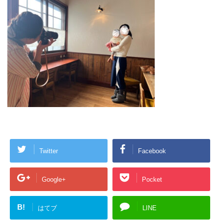
Twitter
Facebook
Google+
Pocket
B!
はてブ
LINE