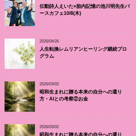
伝動詩人えいた×胎内記憶の池川明先生バ
ースカフェ10/8(木)
2026/04/26
人生転換レムリアンヒーリング継続プロ
グラム
2026/03/02
昭和生まれに贈る本来の自分への還り
方・AIとの考察②お金
2026/03/02
昭和生まれに贈る本来の自分への還り