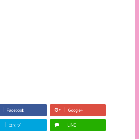
Facebook
Google+
!
はてブ
LINE