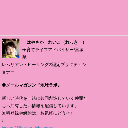
はやさか れいこ（れっきー）
子育てライフアドバイザー/宮城
県
レムリアン・ヒーリング®認定プラクティシ
ョナー
◆メールマガジン『地球ラボ』
新しい時代を一緒に共同創造していく仲間た
ちへ共有したい情報を配信しています。
無料登録や解除は、お気軽にどうぞ♪
↓
https://369chikyu-labo.com/