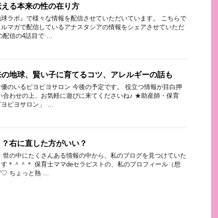
伝える本来の性の在り方
球ラボ』で様々な情報を配信させていただいています。 こちらで
メルマガで配信しているアナスタシアの情報をシェアさせていただ
の配信の4話目で …
来の地球、賢い子に育てるコツ、アレルギーの話も
優のいるピヨピヨサロン 今後の予定です。 役立つ情報が目白押
い合わせの上、お気軽に遊びに来てくださいね♪ ★助産師・保育
ヨピヨサロン」 …
き？右に直した方がいい？
 世の中にたくさんある情報の中から、私のブログを見つけていた
す＊＾＾＊ 保育士ママdeセラピストの、私のプロフィール（想
♡ ちょっと熱 …