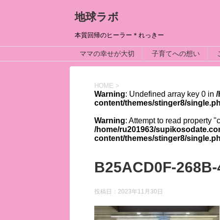
地球ラボ
本質回帰のヒーラー＊れっきー
ママの幸せが大切
子育てへの想い
HOME
>
Warning
: Undefined array key 0 in
content/themes/stinger8/single.p
Warning
: Attempt to read property "
/home/ru201963/supikosodate.co
content/themes/stinger8/single.p
B25ACD0F-268B-
投稿日：
2023年11月30日