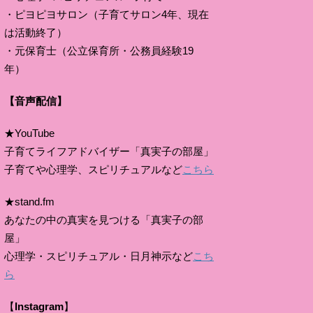
・ピヨピヨサロン（子育てサロン4年、現在
は活動終了）
・元保育士（公立保育所・公務員経験19
年）
【音声配信】
★YouTube
子育てライフアドバイザー「真実子の部屋」
子育てや心理学、スピリチュアルなど
こちら
★stand.fm
あなたの中の真実を見つける「真実子の部
屋」
心理学・スピリチュアル・日月神示など
こち
ら
【
Instagram
】