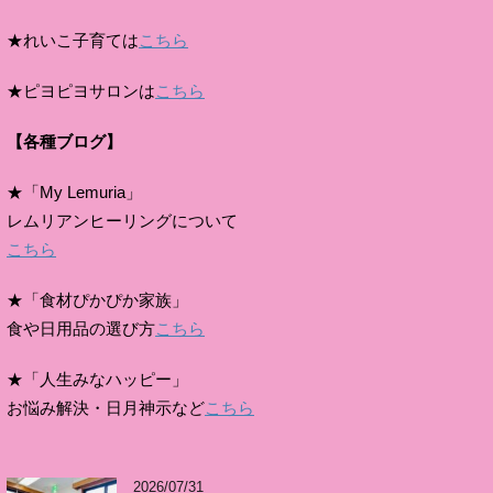
★れいこ子育ては
こちら
★ピヨピヨサロンは
こちら
【各種ブログ】
★「My Lemuria」
レムリアンヒーリングについて
こちら
★「食材ぴかぴか家族」
食や日用品の選び方
こちら
★「人生みなハッピー」
お悩み解決・日月神示など
こちら
2026/07/31