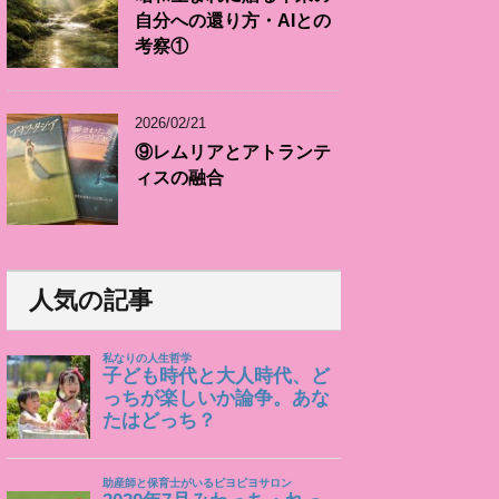
自分への還り方・AIとの
考察①
2026/02/21
⑨レムリアとアトランテ
ィスの融合
人気の記事