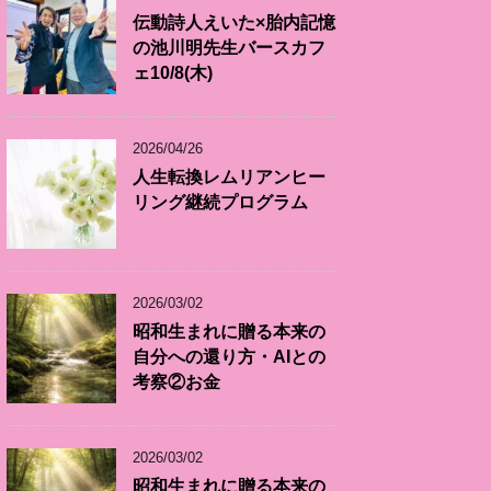
伝動詩人えいた×胎内記憶
の池川明先生バースカフ
ェ10/8(木)
2026/04/26
人生転換レムリアンヒー
リング継続プログラム
2026/03/02
昭和生まれに贈る本来の
自分への還り方・AIとの
考察②お金
2026/03/02
昭和生まれに贈る本来の