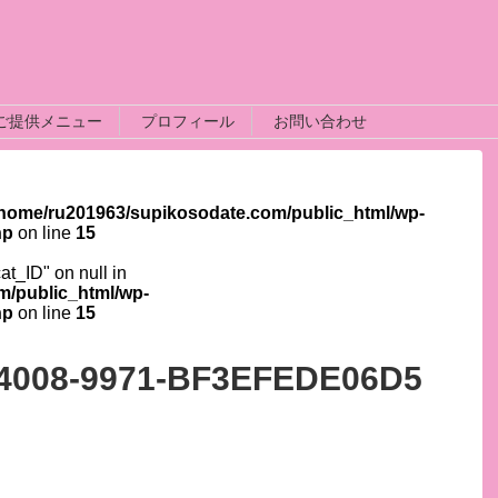
ご提供メニュー
プロフィール
お問い合わせ
/home/ru201963/supikosodate.com/public_html/wp-
hp
on line
15
cat_ID" on null in
m/public_html/wp-
hp
on line
15
4008-9971-BF3EFEDE06D5