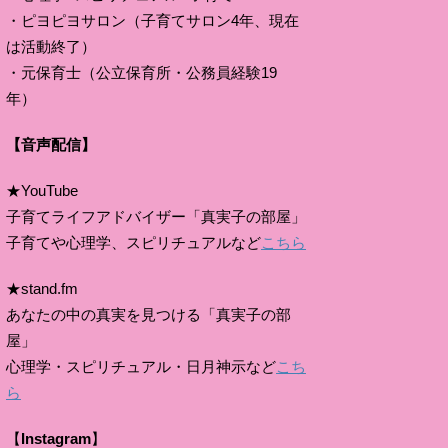
・ピヨピヨサロン（子育てサロン4年、現在
は活動終了）
・元保育士（公立保育所・公務員経験19
年）
【音声配信】
★YouTube
子育てライフアドバイザー「真実子の部屋」
子育てや心理学、スピリチュアルなど
こちら
★stand.fm
あなたの中の真実を見つける「真実子の部
屋」
心理学・スピリチュアル・日月神示など
こち
ら
【
Instagram
】