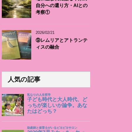
自分への還り方・AIとの
考察①
2026/02/21
⑨レムリアとアトランテ
ィスの融合
人気の記事