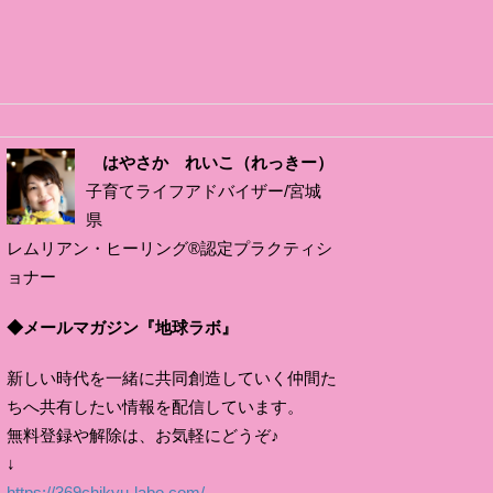
はやさか れいこ（れっきー）
子育てライフアドバイザー/宮城
県
レムリアン・ヒーリング®認定プラクティシ
ョナー
◆メールマガジン『地球ラボ』
新しい時代を一緒に共同創造していく仲間た
ちへ共有したい情報を配信しています。
無料登録や解除は、お気軽にどうぞ♪
↓
https://369chikyu-labo.com/