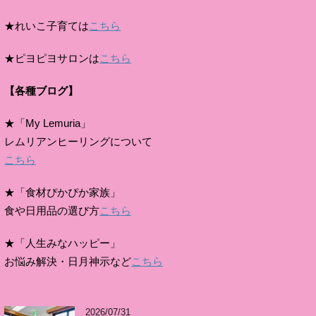
★れいこ子育ては
こちら
★ピヨピヨサロンは
こちら
【各種ブログ】
★「My Lemuria」
レムリアンヒーリングについて
こちら
★「食材ぴかぴか家族」
食や日用品の選び方
こちら
★「人生みなハッピー」
お悩み解決・日月神示など
こちら
2026/07/31