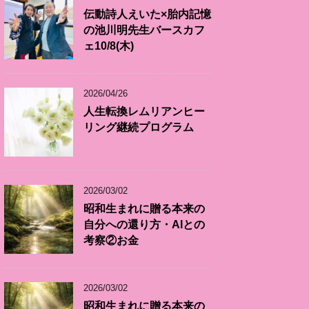
伝動詩人えいた×胎内記憶
の池川明先生バースカフ
ェ10/8(木)
2026/04/26
人生転換レムリアンヒー
リング継続プログラム
2026/03/02
昭和生まれに贈る本来の
自分への還り方・AIとの
考察②お金
2026/03/02
昭和生まれに贈る本来の