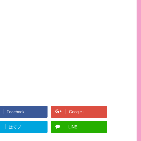
Facebook
Google+
!
はてブ
LINE