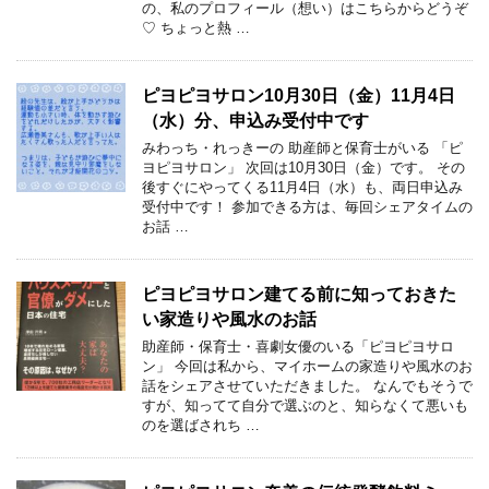
の、私のプロフィール（想い）はこちらからどうぞ
♡ ちょっと熱 …
ピヨピヨサロン10月30日（金）11月4日
（水）分、申込み受付中です
みわっち・れっきーの 助産師と保育士がいる 「ピ
ヨピヨサロン」 次回は10月30日（金）です。 その
後すぐにやってくる11月4日（水）も、両日申込み
受付中です！ 参加できる方は、毎回シェアタイムの
お話 …
ピヨピヨサロン建てる前に知っておきた
い家造りや風水のお話
助産師・保育士・喜劇女優のいる「ピヨピヨサロ
ン」 今回は私から、マイホームの家造りや風水のお
話をシェアさせていただきました。 なんでもそうで
すが、知ってて自分で選ぶのと、知らなくて悪いも
のを選ばされち …