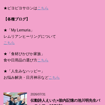
★ピヨピヨサロンは
こちら
【各種ブログ】
★「My Lemuria」
レムリアンヒーリングについて
こちら
★「食材ぴかぴか家族」
食や日用品の選び方
こちら
★「人生みなハッピー」
お悩み解決・日月神示など
こちら
2026/07/31
伝動詩人えいた×胎内記憶の池川明先生バ