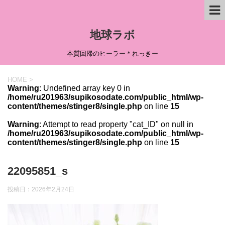
地球ラボ
本質回帰のヒーラー＊れっきー
HOME
>
Warning
: Undefined array key 0 in
/home/ru201963/supikosodate.com/public_html/wp-
content/themes/stinger8/single.php
on line
15
Warning
: Attempt to read property "cat_ID" on null in
/home/ru201963/supikosodate.com/public_html/wp-
content/themes/stinger8/single.php
on line
15
22095851_s
投稿日：
2026年2月24日