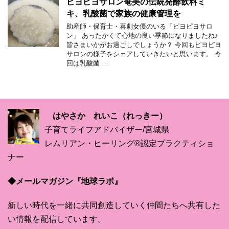
ピヨピヨサロン奄美の伝統発酵飲料ミ
キ、乳酸菌で家族の健康管理を
助産師・保育士・喜劇女優のいる「ピヨピヨサロ
ン」 あったかくて心地の良い季節になりましたね♪
皆さまいかがお過ごしでしょうか？ 今回もピヨピヨ
サロンの様子をシェアしていきたいと思います。 今
回は乳酸菌 …
はやさか れいこ（れっきー）
子育てライフアドバイザー/宮城県
レムリアン・ヒーリング®認定プラクティショ
ナー
◆メールマガジン『地球ラボ』
新しい時代を一緒に共同創造していく仲間たちへ共有した
い情報を配信しています。