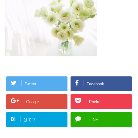
Twitter
Facebook
Google+
Pocket
B!
はてブ
LINE