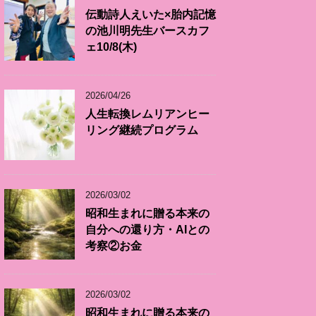
伝動詩人えいた×胎内記憶
の池川明先生バースカフ
ェ10/8(木)
2026/04/26
人生転換レムリアンヒー
リング継続プログラム
2026/03/02
昭和生まれに贈る本来の
自分への還り方・AIとの
考察②お金
2026/03/02
昭和生まれに贈る本来の