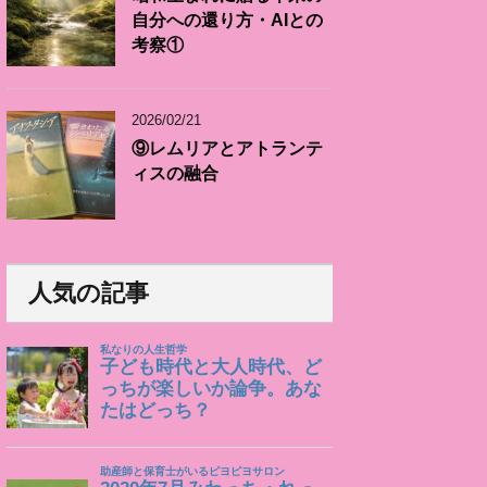
自分への還り方・AIとの
考察①
2026/02/21
⑨レムリアとアトランテ
ィスの融合
人気の記事