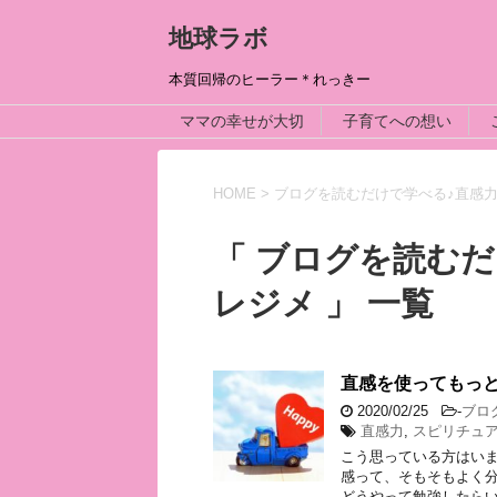
地球ラボ
本質回帰のヒーラー＊れっきー
ママの幸せが大切
子育てへの想い
HOME
>
ブログを読むだけで学べる♪直感力m
「 ブログを読むだ
レジメ 」 一覧
直感を使ってもっと
2020/02/25
-
ブロ
直感力
,
スピリチュ
こう思っている方はいま
感って、そもそもよく分
どうやって勉強したらい