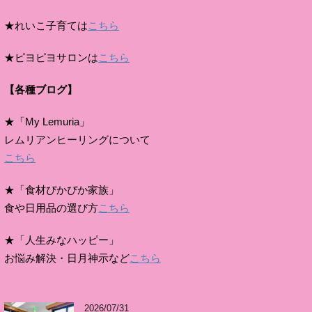
★れいこ子育ては
こちら
★ピヨピヨサロンは
こちら
【各種ブログ】
★「My Lemuria」
レムリアンヒーリングについて
こちら
★「食材ぴかぴか家族」
食や日用品の選び方
こちら
★「人生みなハッピー」
お悩み解決・日月神示など
こちら
2026/07/31