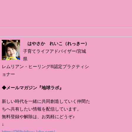
はやさか れいこ（れっきー）
子育てライフアドバイザー/宮城
県
レムリアン・ヒーリング®認定プラクティシ
ョナー
◆メールマガジン『地球ラボ』
新しい時代を一緒に共同創造していく仲間た
ちへ共有したい情報を配信しています。
無料登録や解除は、お気軽にどうぞ♪
↓
https://369chikyu-labo.com/