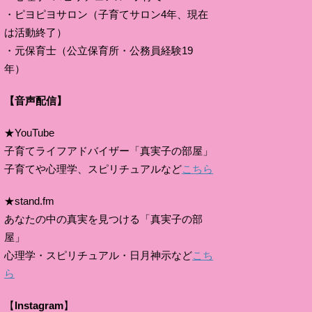
・ピヨピヨサロン（子育てサロン4年、現在
は活動終了）
・元保育士（公立保育所・公務員経験19
年）
【音声配信】
★YouTube
子育てライフアドバイザー「真実子の部屋」
子育てや心理学、スピリチュアルなど
こちら
★stand.fm
あなたの中の真実を見つける「真実子の部
屋」
心理学・スピリチュアル・日月神示など
こち
ら
【
Instagram
】