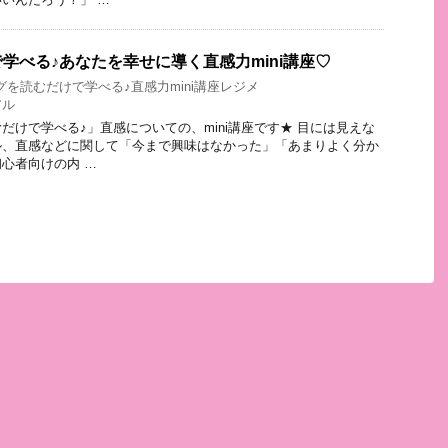
学べる♪あなたを幸せに導く直感力mini講座♡
グを読むだけで学べる♪直感力mini講座レジメ
アル
だけで学べる♪」直感についての、mini講座です★ 目には見えな
ル、直感などに関して「今まで興味はなかった」「あまりよく分か
心者向けの内 …