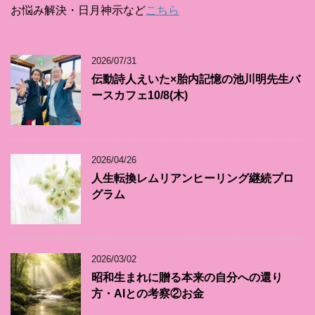
お悩み解決・日月神示など
こちら
2026/07/31
伝動詩人えいた×胎内記憶の池川明先生バ
ースカフェ10/8(木)
2026/04/26
人生転換レムリアンヒーリング継続プロ
グラム
2026/03/02
昭和生まれに贈る本来の自分への還り
方・AIとの考察②お金