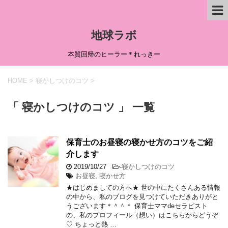
地球ラボ
本質回帰のヒーラー＊れっきー
HOME
>
寝かしつけのコツ
>
「 寝かしつけのコツ 」 一覧
保育士のお昼寝の寝かせ方のコツをご紹
介します
2019/10/27
-
寝かしつけのコツ
お昼寝
,
寝かせ方
★はじめましての方へ★ 世の中にたくさんある情報
の中から、私のブログを見つけていただきありがと
うございます＊＾＾＊ 保育士ママdeセラピスト
の、私のプロフィール（想い）はこちらからどうぞ
♡ ちょっと熱 …