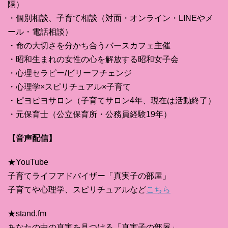
隔）
・個別相談、子育て相談（対面・オンライン・LINEやメ
ール・電話相談）
・命の大切さを分かち合うバースカフェ主催
・昭和生まれの女性の心を解放する昭和女子会
・心理セラピー/ビリーフチェンジ
・心理学×スピリチュアル×子育て
・ピヨピヨサロン（子育てサロン4年、現在は活動終了）
・元保育士（公立保育所・公務員経験19年）
【音声配信】
★YouTube
子育てライフアドバイザー「真実子の部屋」
子育てや心理学、スピリチュアルなど
こちら
★stand.fm
あなたの中の真実を見つける「真実子の部屋」