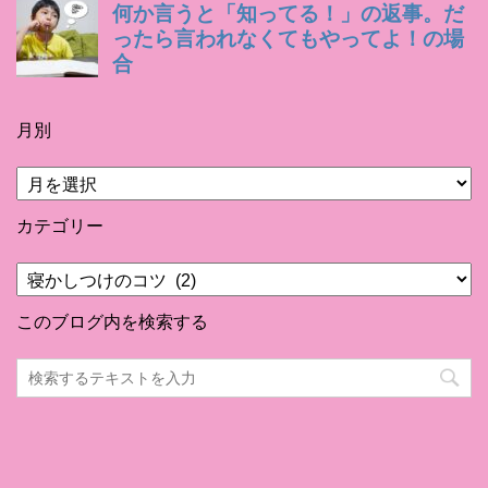
月別
月
別
カテゴリー
カ
テ
ゴ
このブログ内を検索する
リ
ー