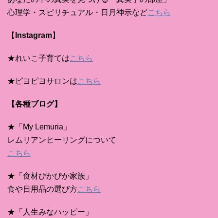
心理学・スピリチュアル・日月神示など
こちら
【
Instagram
】
★れいこ子育ては
こちら
★ピヨピヨサロンは
こちら
【各種ブログ】
★「My Lemuria」
レムリアンヒーリングについて
こちら
★「食材ぴかぴか家族」
食や日用品の選び方
こちら
★「人生みなハッピー」