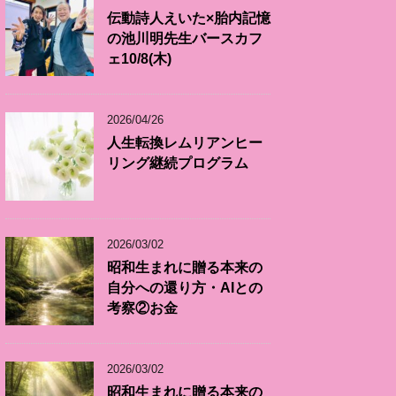
伝動詩人えいた×胎内記憶
の池川明先生バースカフ
ェ10/8(木)
2026/04/26
人生転換レムリアンヒー
リング継続プログラム
2026/03/02
昭和生まれに贈る本来の
自分への還り方・AIとの
考察②お金
2026/03/02
昭和生まれに贈る本来の