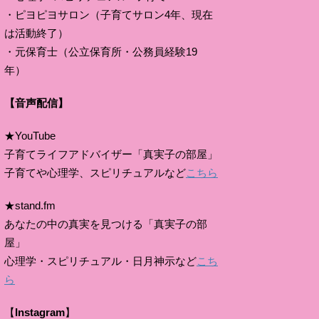
・ピヨピヨサロン（子育てサロン4年、現在
は活動終了）
・元保育士（公立保育所・公務員経験19
年）
【音声配信】
★YouTube
子育てライフアドバイザー「真実子の部屋」
子育てや心理学、スピリチュアルなど
こちら
★stand.fm
あなたの中の真実を見つける「真実子の部
屋」
心理学・スピリチュアル・日月神示など
こち
ら
【
Instagram
】