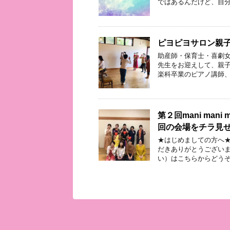
ではあるんだけど、自分
ピヨピヨサロン親
助産師・保育士・喜劇女
先生をお迎えして、親子
楽科卒業のピアノ講師、
第２回mani man
回の会場をチラ見
★はじめましての方へ★
だきありがとうございま
い）はこちらからどうぞ