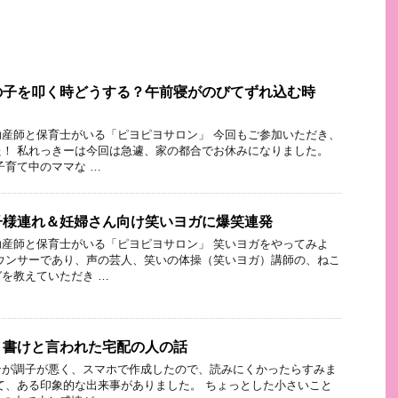
の子を叩く時どうする？午前寝がのびてずれ込む時
産師と保育士がいる「ピヨピヨサロン」 今回もご参加いただき、
！ 私れっきーは今回は急遽、家の都合でお休みになりました。
子育て中のママな …
子様連れ＆妊婦さん向け笑いヨガに爆笑連発
産師と保育士がいる「ピヨピヨサロン」 笑いヨガをやってみよ
ウンサーであり、声の芸人、笑いの体操（笑いヨガ）講師の、ねこ
を教えていただき …
？書けと言われた宅配の人の話
ンが調子が悪く、スマホで作成したので、読みにくかったらすみま
て、ある印象的な出来事がありました。 ちょっとした小さいこと