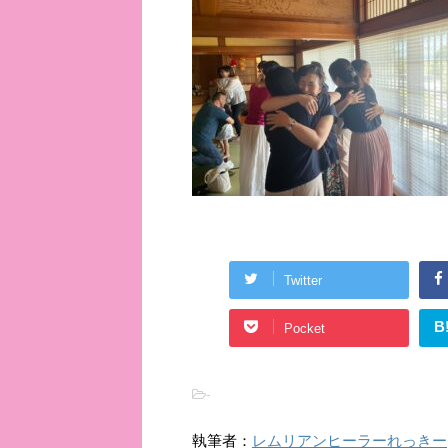
Twitter
B
Pocket
-
執筆者：
レムリアンヒーラーれっきー