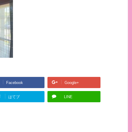
Facebook
Google+
!
はてブ
LINE