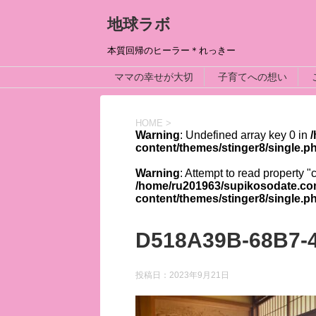
地球ラボ
本質回帰のヒーラー＊れっきー
ママの幸せが大切
子育てへの想い
HOME
>
Warning
: Undefined array key 0 in
content/themes/stinger8/single.p
Warning
: Attempt to read property "
/home/ru201963/supikosodate.co
content/themes/stinger8/single.p
D518A39B-68B7-
投稿日：
2023年9月21日