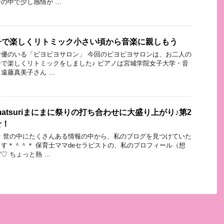
の中で少し感情が …
子で楽しくリトミック小さい頃から音楽に親しもう
優のいる「ピヨピヨサロン」 今回のピヨピヨサロンは、お二人の
で楽しくリトミックをしました♪ ピアノは宮城学院女子大学・音
遠藤真美子さん …
i matsuriまにまに祭りの打ち合わせに大盛り上がり♪第2
せ！
 世の中にたくさんある情報の中から、私のブログを見つけていた
す＊＾＾＊ 保育士ママdeセラピストの、私のプロフィール（想
♡ ちょっと熱 …