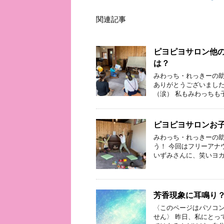
関連記事
ピヨピヨサロン他
は？
みわっち・れっきーの助
ありがとうございました
（涙） 私もみわっちも
ピヨピヨサロンお
みわっち・れっきーの助
う！ 今回はフリーアナ
いずみさんに、笑いヨガ
芳香現象に耳鳴り
〈このページはパソコ
せん〉 昨日、私にとっ