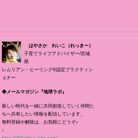
はやさか れいこ（れっきー）
子育てライフアドバイザー/宮城
県
レムリアン・ヒーリング®認定プラクティシ
ョナー
◆メールマガジン『地球ラボ』
新しい時代を一緒に共同創造していく仲間た
ちへ共有したい情報を配信しています。
無料登録や解除は、お気軽にどうぞ♪
↓
https://369chikyu-labo.com/