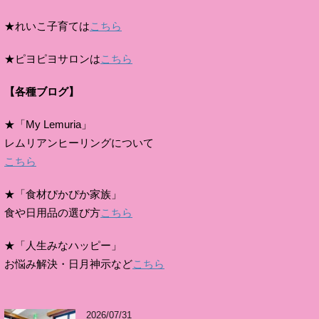
★れいこ子育ては
こちら
★ピヨピヨサロンは
こちら
【各種ブログ】
★「My Lemuria」
レムリアンヒーリングについて
こちら
★「食材ぴかぴか家族」
食や日用品の選び方
こちら
★「人生みなハッピー」
お悩み解決・日月神示など
こちら
2026/07/31