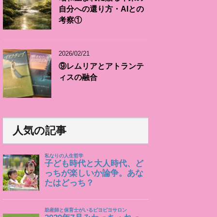
自分への還り方・AIとの
考察①
2026/02/21
⑨レムリアとアトランテ
ィスの融合
人気の記事