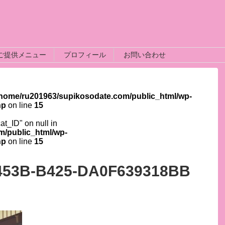
ご提供メニュー
プロフィール
お問い合わせ
/home/ru201963/supikosodate.com/public_html/wp-
hp
on line
15
cat_ID" on null in
m/public_html/wp-
hp
on line
15
453B-B425-DA0F639318BB