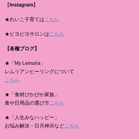
【
Instagram
】
★れいこ子育ては
こちら
★ピヨピヨサロンは
こちら
【各種ブログ】
★「My Lemuria」
レムリアンヒーリングについて
こちら
★「食材ぴかぴか家族」
食や日用品の選び方
こちら
★「人生みなハッピー」
お悩み解決・日月神示など
こちら