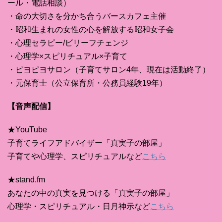
ール・電話相談）
・命の大切さを分かち合うバースカフェ主催
・昭和生まれの女性の心を解放する昭和女子会
・心理セラピー/ビリーフチェンジ
・心理学×スピリチュアル×子育て
・ピヨピヨサロン（子育てサロン4年、現在は活動終了）
・元保育士（公立保育所・公務員経験19年）
【音声配信】
★YouTube
子育てライフアドバイザー「真実子の部屋」
子育てや心理学、スピリチュアルなど
こちら
★stand.fm
あなたの中の真実を見つける「真実子の部屋」
心理学・スピリチュアル・日月神示など
こちら