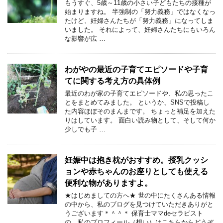
もうすぐ、5歳～11歳の小さい子どもたちの接種が
始まりますね。 半強制の「努力義務」ではなくなっ
たけど、妊婦さんたちが「努力義務」になってしま
いました。 それによって、妊婦さんたちにもいろん
な影響が広 …
わがやの最近の子育てエピソードや子育
てに関する考え方の具体例
最近のわが家の子育てエピソードや、私の思ったこ
とをまとめてみました。 というか、SNSで投稿し
た内容ほぼそのまんまです。 ちょっと補足を加えた
りはしています。 面白い読み物として、そして何か
少しでも子 …
妊娠中は抱き枕がおすすめ。授乳クッシ
ョンや赤ちゃんのお座りとしても使える
便利な物がありますよ。
★はじめましての方へ★ 世の中にたくさんある情報
の中から、私のブログを見つけていただきありがと
うございます＊＾＾＊ 保育士ママdeセラピスト
の、私のプロフィール（想い）はこちらからどうぞ