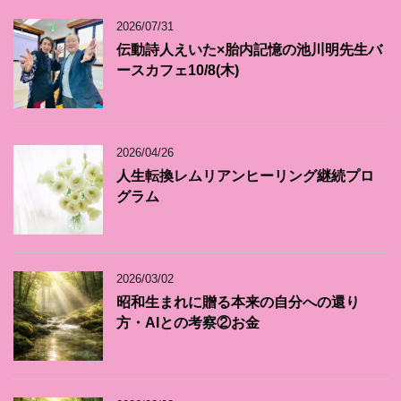
2026/07/31
伝動詩人えいた×胎内記憶の池川明先生バ
ースカフェ10/8(木)
2026/04/26
人生転換レムリアンヒーリング継続プロ
グラム
2026/03/02
昭和生まれに贈る本来の自分への還り
方・AIとの考察②お金