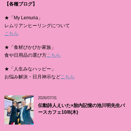
【各種ブログ】
★「My Lemuria」
レムリアンヒーリングについて
こちら
★「食材ぴかぴか家族」
食や日用品の選び方
こちら
★「人生みなハッピー」
お悩み解決・日月神示など
こちら
2026/07/31
伝動詩人えいた×胎内記憶の池川明先生バ
ースカフェ10/8(木)