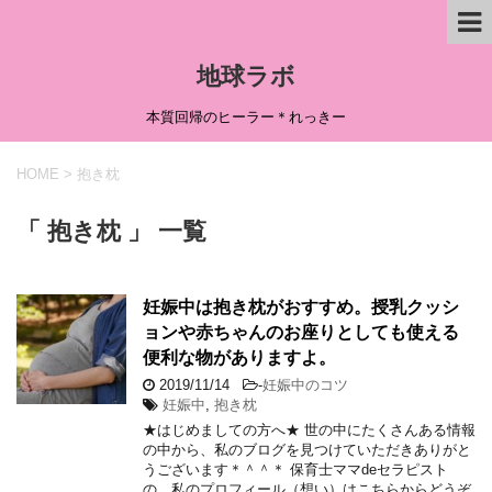
地球ラボ
本質回帰のヒーラー＊れっきー
HOME
>
抱き枕
「 抱き枕 」 一覧
妊娠中は抱き枕がおすすめ。授乳クッシ
ョンや赤ちゃんのお座りとしても使える
便利な物がありますよ。
2019/11/14
-
妊娠中のコツ
妊娠中
,
抱き枕
★はじめましての方へ★ 世の中にたくさんある情報
の中から、私のブログを見つけていただきありがと
うございます＊＾＾＊ 保育士ママdeセラピスト
の、私のプロフィール（想い）はこちらからどうぞ