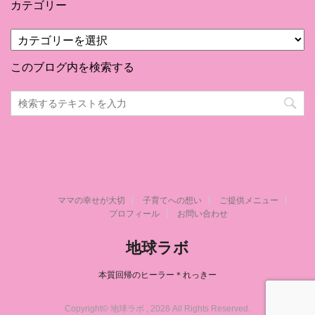
カテゴリー
カ
テ
ゴ
このブログ内を検索する
リ
ー
ママの幸せが大切
子育てへの想い
ご提供メニュー
プロフィール
お問い合わせ
地球ラボ
本質回帰のヒーラー＊れっきー
Copyright© 地球ラボ , 2026 All Rights Reserved.