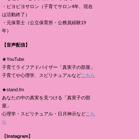
・ピヨピヨサロン（子育てサロン4年、現在
は活動終了）
・元保育士（公立保育所・公務員経験19
年）
【音声配信】
★YouTube
子育てライフアドバイザー「真実子の部屋」
子育てや心理学、スピリチュアルなど
こちら
★stand.fm
あなたの中の真実を見つける「真実子の部
屋」
心理学・スピリチュアル・日月神示など
こち
ら
【
Instagram
】