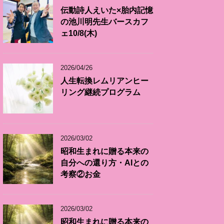
伝動詩人えいた×胎内記憶
の池川明先生バースカフ
ェ10/8(木)
2026/04/26
人生転換レムリアンヒー
リング継続プログラム
2026/03/02
昭和生まれに贈る本来の
自分への還り方・AIとの
考察②お金
2026/03/02
昭和生まれに贈る本来の