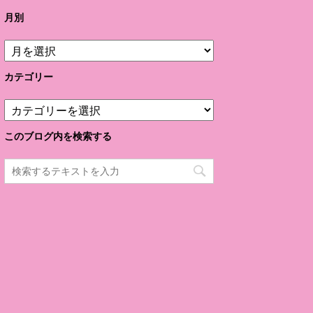
月別
月
別
カテゴリー
カ
テ
ゴ
このブログ内を検索する
リ
ー