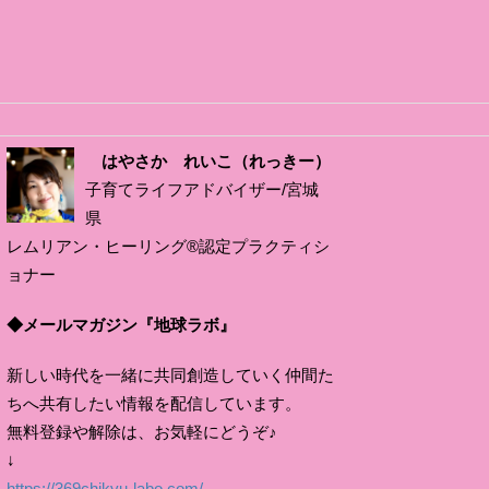
はやさか れいこ（れっきー）
子育てライフアドバイザー/宮城
県
レムリアン・ヒーリング®認定プラクティシ
ョナー
◆メールマガジン『地球ラボ』
新しい時代を一緒に共同創造していく仲間た
ちへ共有したい情報を配信しています。
無料登録や解除は、お気軽にどうぞ♪
↓
https://369chikyu-labo.com/