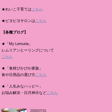
★れいこ子育ては
こちら
★ピヨピヨサロンは
こちら
【各種ブログ】
★「My Lemuria」
レムリアンヒーリングについて
こちら
★「食材ぴかぴか家族」
食や日用品の選び方
こちら
★「人生みなハッピー」
お悩み解決・日月神示など
こちら
2026/07/31