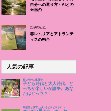
自分への還り方・AIとの
考察①
2026/02/21
⑨レムリアとアトランテ
ィスの融合
人気の記事