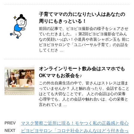
子育てママの力になりたい人はあなたの
周りにもきっといる！
前回の記事で、ピヨピヨ撮影会の様子をシェアさせ
ていただきました。 ↓ 第2回ピヨピヨ撮影会でみん
なの笑顔いっぱい！小道具や衣装シャボン玉も 前に
ピヨピヨサロンで「ユニバーサル子育て」のお話を
してくださ …
オンラインリモート飲み会はスマホでも
OKママもお茶会を♪
この外出自粛生活の中で、皆さんはストレスは溜ま
っていませんか？ 人と触れ合ったり、会話すること
はとても大切なことです。 人との会話は心の栄養
心理学でも、人との会話や触れ合いは、心の栄養と
言われていま …
PREV
マスク警察ご近所に現る！モヤつく私の正義感と母心
NEXT
ピヨピヨサロン「コロナ社会とみんなはどう付き合っ