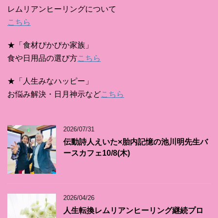
レムリアンヒーリングについて
こちら
★「食材ぴかぴか家族」
食や日用品の選び方
こちら
★「人生みなハッピー」
お悩み解決・日月神示など
こちら
2026/07/31
伝動詩人えいた×胎内記憶の池川明先生バ
ースカフェ10/8(木)
2026/04/26
人生転換レムリアンヒーリング継続プロ