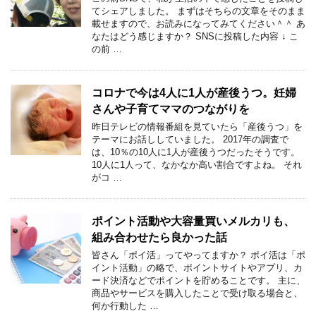
てシェアしました。 まずはそちらの文章をそのまま
載せますので、お読みになってみてください＾＾ あ
なたはどう感じますか？ SNSに投稿した内容 ↓ こ
の前 …
コロナで今は4人に1人が産後うつ。妊婦
さんや子育てママのつながりを
昨日テレビの情報番組を見ていたら「産後うつ」を
テーマにお話ししていました。 2017年の調査で
は、10％の10人に1人が産後うつだったそうです。
10人に1人って、なかなか高い割合ですよね。 それ
がコ …
ポイント活動や大容量買いメルカリも、
組み合わせたら良かった話
皆さん「ポイ活」ってやってますか？ ポイ活は「ポ
イント活動」の略で、ポイントサイトやアプリ、カ
ード決済などでポイントを貯めることです。 主に、
商品やサービスを購入したことで受け取る場合と、
何か行動した …