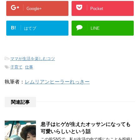
Google+
Pocket
B!
はてブ
LINE
-
ママが生活を楽しむコツ
-
子育て
,
仕事
執筆者：
レムリアンヒーラーれっきー
関連記事
息子はヒゲが生えたオッサンになっても
可愛いらしいという話
この前SNSで、私が生活の中で感じたことを投稿し