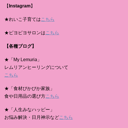
【
Instagram
】
★れいこ子育ては
こちら
★ピヨピヨサロンは
こちら
【各種ブログ】
★「My Lemuria」
レムリアンヒーリングについて
こちら
★「食材ぴかぴか家族」
食や日用品の選び方
こちら
★「人生みなハッピー」
お悩み解決・日月神示など
こちら