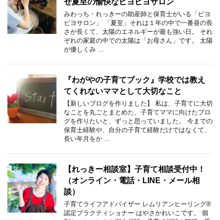
せ夏至の愉快なピヨピヨサロン
みわっち・れっきーの助産師と保育士がいる「ピヨ
ピヨサロン」 「夏至」それは１年の中で一番昼の長
さが長くて、太陽のエネルギーが最も強い日。 それ
ぞれの家庭の中での太陽は「お母さん」です。 太陽
が優しくみ …
『わがやの子育てブック』学校では教え
てくれないママとして大切なこと
【新しいブログを作りました】 私は、子育てに大切
なことを丸ごとまとめた、子育てママに向けたブロ
グを作りたいと、ずっと思っていました。 今までの
保育士経験や、自分の子育て経験だけではなくて、
長い年月をか …
【れっきー相談室】子育て相談受付中！
（オンライン・電話・LINE・メール相
談）
子育てライフアドバイザー レムリアンヒーリング®︎
認定プラクティショナー はやさかれいこです。 個