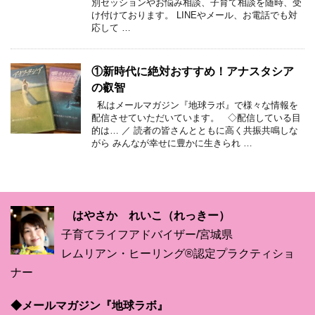
別セッションやお悩み相談、子育て相談を随時、受
け付けております。 LINEやメール、お電話でも対
応して …
①新時代に絶対おすすめ！アナスタシア
の叡智
私はメールマガジン『地球ラボ』で様々な情報を
配信させていただいています。 ◇配信している目
的は… ／ 読者の皆さんとともに高く共振共鳴しな
がら みんなが幸せに豊かに生きられ …
はやさか れいこ（れっきー）
子育てライフアドバイザー/宮城県
レムリアン・ヒーリング®認定プラクティショ
ナー
◆メールマガジン『地球ラボ』