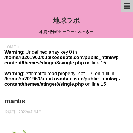
地球ラボ
本質回帰のヒーラー＊れっきー
HOME
>
Warning
: Undefined array key 0 in
/home/ru201963/supikosodate.com/public_html/wp-
content/themes/stinger8/single.php
on line
15
Warning
: Attempt to read property "cat_ID" on null in
/home/ru201963/supikosodate.com/public_html/wp-
content/themes/stinger8/single.php
on line
15
mantis
投稿日：
2022年7月4日