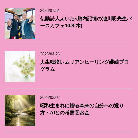
2026/07/31
伝動詩人えいた×胎内記憶の池川明先生バ
ースカフェ10/8(木)
2026/04/26
人生転換レムリアンヒーリング継続プロ
グラム
2026/03/02
昭和生まれに贈る本来の自分への還り
方・AIとの考察②お金