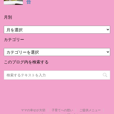
月別
月
別
カテゴリー
カ
テ
ゴ
このブログ内を検索する
リ
ー
ママの幸せが大切
子育てへの想い
ご提供メニュー