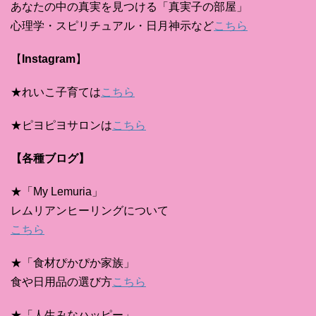
あなたの中の真実を見つける「真実子の部屋」
心理学・スピリチュアル・日月神示など
こちら
【
Instagram
】
★れいこ子育ては
こちら
★ピヨピヨサロンは
こちら
【各種ブログ】
★「My Lemuria」
レムリアンヒーリングについて
こちら
★「食材ぴかぴか家族」
食や日用品の選び方
こちら
★「人生みなハッピー」