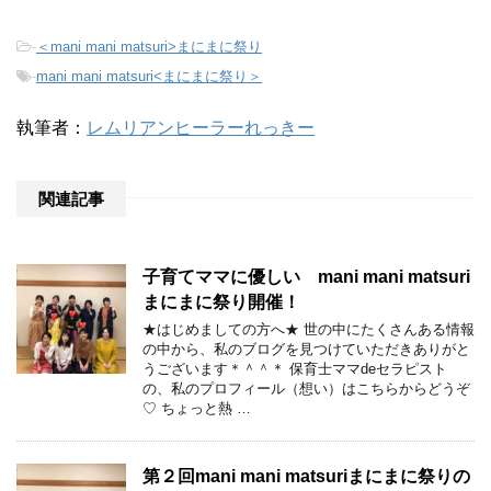
-
＜mani mani matsuri>まにまに祭り
-
mani mani matsuri<まにまに祭り＞
執筆者：
レムリアンヒーラーれっきー
関連記事
子育てママに優しい mani mani matsuri
まにまに祭り開催！
★はじめましての方へ★ 世の中にたくさんある情報
の中から、私のブログを見つけていただきありがと
うございます＊＾＾＊ 保育士ママdeセラピスト
の、私のプロフィール（想い）はこちらからどうぞ
♡ ちょっと熱 …
第２回mani mani matsuriまにまに祭りの