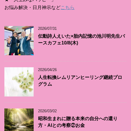
お悩み解決・日月神示など
こちら
2026/07/31
伝動詩人えいた×胎内記憶の池川明先生バ
ースカフェ10/8(木)
2026/04/26
人生転換レムリアンヒーリング継続プロ
グラム
2026/03/02
昭和生まれに贈る本来の自分への還り
方・AIとの考察②お金