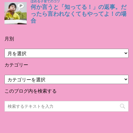
月別
月
別
カテゴリー
カ
テ
ゴ
このブログ内を検索する
リ
ー