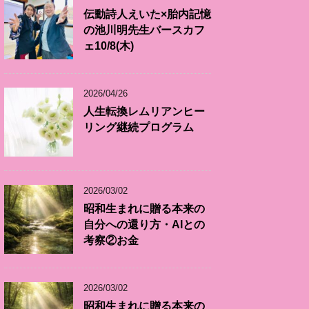
伝動詩人えいた×胎内記憶
の池川明先生バースカフ
ェ10/8(木)
2026/04/26
人生転換レムリアンヒー
リング継続プログラム
2026/03/02
昭和生まれに贈る本来の
自分への還り方・AIとの
考察②お金
2026/03/02
昭和生まれに贈る本来の