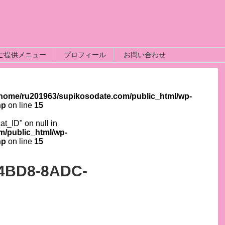
ご提供メニュー
プロフィール
お問い合わせ
/home/ru201963/supikosodate.com/public_html/wp-
hp
on line
15
cat_ID" on null in
m/public_html/wp-
hp
on line
15
4BD8-8ADC-