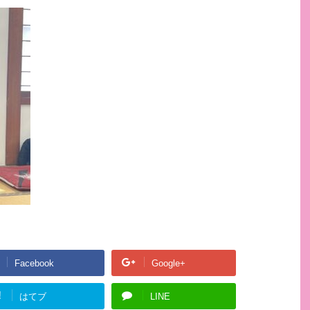
Facebook
Google+
!
はてブ
LINE