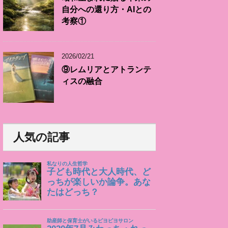
自分への還り方・AIとの
考察①
2026/02/21
⑨レムリアとアトランテ
ィスの融合
人気の記事