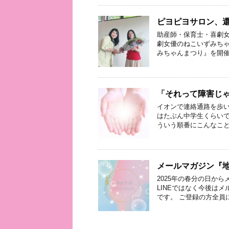
ピヨピヨサロン、
助産師・保育士・喜劇女
劇女優のねこいずみち
みちゃんまつり』を開催
「それって障害じ
イオンで連絡通路を歩い
はたぶん中学生くらいで
ういう順番にこんなこと
メールマガジン『
2025年の春分の日か
LINEではなく今後は
です。 ご登録の方全員