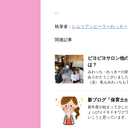
-
執筆者：
レムリアンヒーラーれっきー
関連記事
ピヨピヨサロン他
は？
みわっち・れっきーの助
ありがとうございました
（涙） 私もみわっちも
新ブログ「保育士
新年度が始まって少した
ょっぴりドキドキワクワ
いこうと思っています。