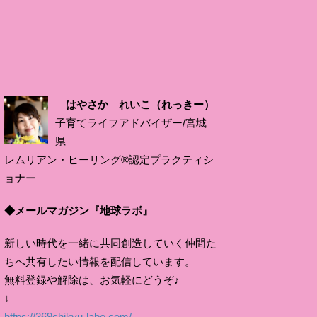
はやさか れいこ（れっきー）
子育てライフアドバイザー/宮城
県
レムリアン・ヒーリング®認定プラクティシ
ョナー
◆メールマガジン『地球ラボ』
新しい時代を一緒に共同創造していく仲間た
ちへ共有したい情報を配信しています。
無料登録や解除は、お気軽にどうぞ♪
↓
https://369chikyu-labo.com/