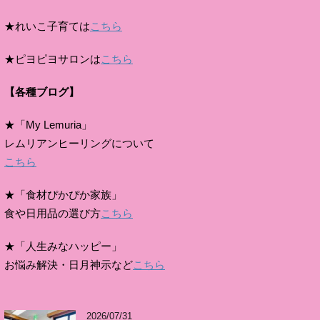
★れいこ子育ては
こちら
★ピヨピヨサロンは
こちら
【各種ブログ】
★「My Lemuria」
レムリアンヒーリングについて
こちら
★「食材ぴかぴか家族」
食や日用品の選び方
こちら
★「人生みなハッピー」
お悩み解決・日月神示など
こちら
2026/07/31