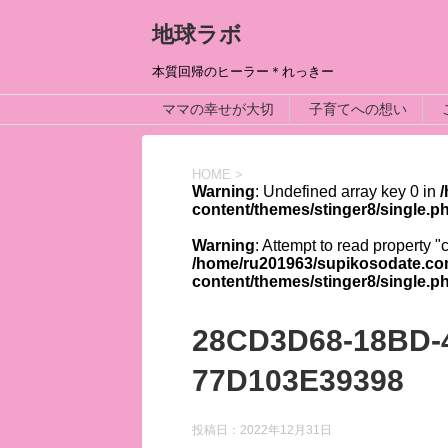
地球ラボ
本質回帰のヒーラー＊れっきー
ママの幸せが大切
子育てへの想い
HOME
>
Warning
: Undefined array key 0 in
content/themes/stinger8/single.p
Warning
: Attempt to read property "
/home/ru201963/supikosodate.co
content/themes/stinger8/single.p
28CD3D68-18BD-
77D103E39398
投稿日：
2022年12月31日