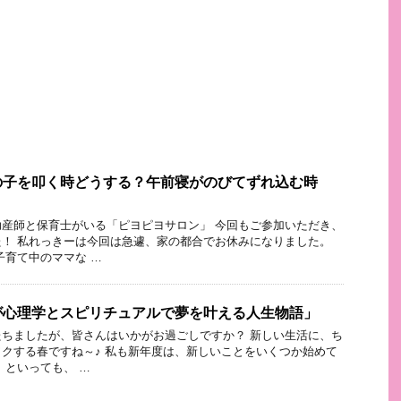
の子を叩く時どうする？午前寝がのびてずれ込む時
産師と保育士がいる「ピヨピヨサロン」 今回もご参加いただき、
！ 私れっきーは今回は急遽、家の都合でお休みになりました。
子育て中のママな …
が心理学とスピリチュアルで夢を叶える人生物語」
ちましたが、皆さんはいかがお過ごしですか？ 新しい生活に、ち
クする春ですね～♪ 私も新年度は、新しいことをいくつか始めて
 といっても、 …