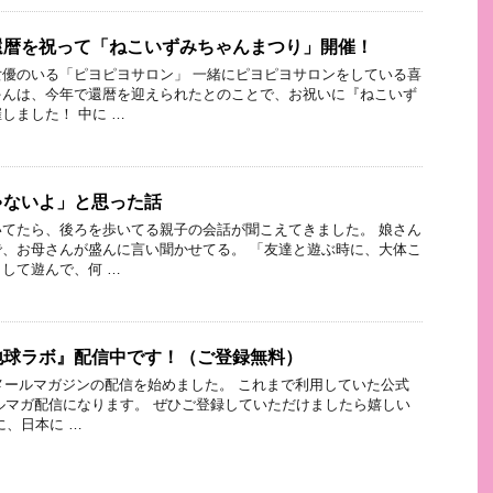
還暦を祝って「ねこいずみちゃんまつり」開催！
優のいる「ピヨピヨサロン」 一緒にピヨピヨサロンをしている喜
ゃんは、今年で還暦を迎えられたとのことで、お祝いに『ねこいず
しました！ 中に …
ゃないよ」と思った話
てたら、後ろを歩いてる親子の会話が聞こえてきました。 娘さん
、お母さんが盛んに言い聞かせてる。 「友達と遊ぶ時に、大体こ
して遊んで、何 …
地球ラボ』配信中です！（ご登録無料）
らメールマガジンの配信を始めました。 これまで利用していた公式
メルマガ配信になります。 ぜひご登録していただけましたら嬉しい
に、日本に …