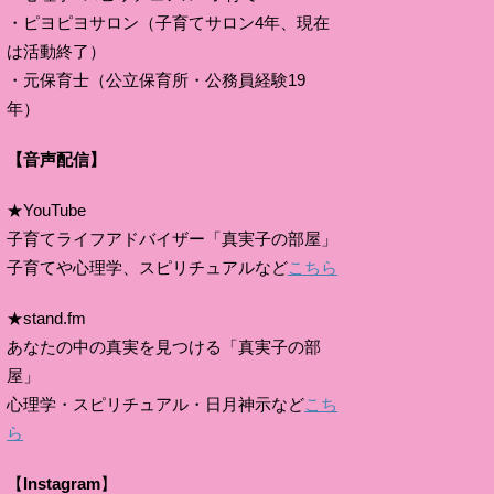
・ピヨピヨサロン（子育てサロン4年、現在
は活動終了）
・元保育士（公立保育所・公務員経験19
年）
【音声配信】
★YouTube
子育てライフアドバイザー「真実子の部屋」
子育てや心理学、スピリチュアルなど
こちら
★stand.fm
あなたの中の真実を見つける「真実子の部
屋」
心理学・スピリチュアル・日月神示など
こち
ら
【
Instagram
】