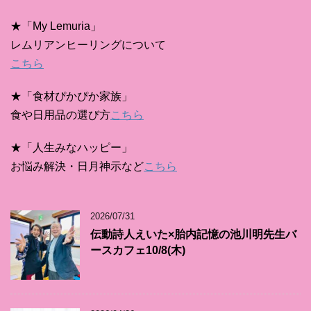
★「My Lemuria」
レムリアンヒーリングについて
こちら
★「食材ぴかぴか家族」
食や日用品の選び方
こちら
★「人生みなハッピー」
お悩み解決・日月神示など
こちら
2026/07/31
伝動詩人えいた×胎内記憶の池川明先生バ
ースカフェ10/8(木)