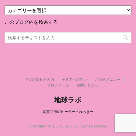
カ
テ
ゴ
このブログ内を検索する
リ
ー
ママの幸せが大切
子育てへの想い
ご提供メニュー
プロフィール
お問い合わせ
地球ラボ
本質回帰のヒーラー＊れっきー
Copyright© 地球ラボ , 2026 All Rights Reserved.